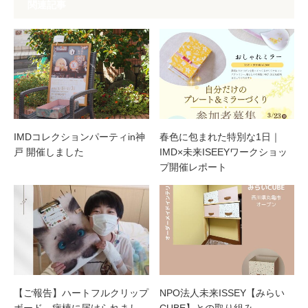
関連記事
IMDコレクションパーティin神
春色に包まれた特別な1日｜
戸 開催しました
IMD×未来ISEEYワークショッ
プ開催レポート
【ご報告】ハートフルクリップ
NPO法人未来ISSEY【みらい
ボード、病棟に届けられまし
CUBE】との取り組み