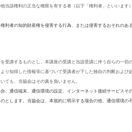
の他当該権利の正当な権限を有する者（以下「権利者」といいます
は権利者の知的財産権を侵害する行為、または侵害するおそれのあ
座を受講するものとし、本講座の受講と当該受講に伴う自らの一切
により知得した情報等に基づいて受講者が下した独自の判断および
おいても、当協会はその責を負いません。
場合、通信端末、通信環境の設定、インターネット接続サービスそ
ものとします。当協会は、本規約に明示する場合の他、通信環境の