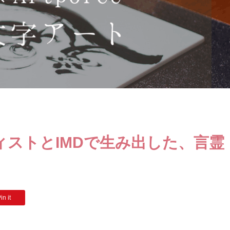
ストとIMDで生み出した、言霊
in it