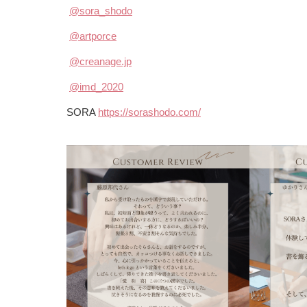
@sora_shodo
@artporce
@
creanage.jp
@imd_2020
SORA
https://sorashodo.com/